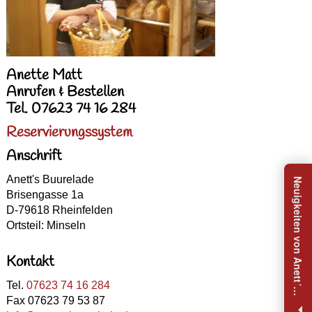
Anette Matt
Anrufen & Bestellen
Tel. 07623 74 16 284
Reservierungssystem
Anschrift
Anett's Buurelade
N
e
u
i
g
k
e
i
t
e
n
v
o
n
A
n
e
t
t
´
B
u
u
r
e
l
a
d
e
e
r
h
a
l
t
e
Brisengasse 1a
D-79618 Rheinfelden
Ortsteil: Minseln
Kontakt
Tel.
07623 74 16 284
s
n
Fax 07623 79 53 87