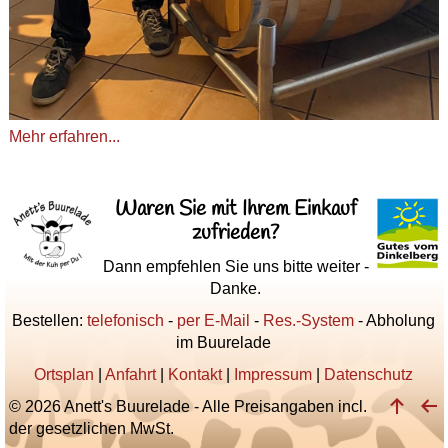
Mehr erfahren...
Waren Sie mit Ihrem Einkauf
zufrieden?
Dann empfehlen Sie uns bitte weiter -
Danke.
Bestellen:
telefonisch
-
per E-Mail
-
Res.-System
- Abholung
im Buurelade
Ortsplan
|
Anfahrt
|
Kontakt
|
Impressum
|
Datenschutz
© 2026 Anett's Buurelade - Alle Preisangaben incl.
der gesetzlichen MwSt.