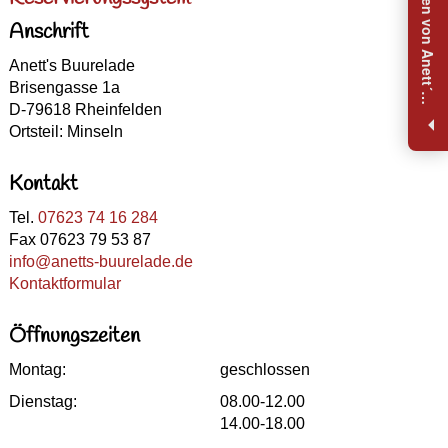
N
e
u
i
g
k
e
i
t
e
n
v
o
n
A
n
e
t
t
´
B
u
u
r
e
l
a
d
e
e
r
h
a
l
t
e
Anschrift
Anett's Buurelade
Brisengasse 1a
s
n
D-79618 Rheinfelden
Ortsteil: Minseln
Kontakt
Tel.
07623 74 16 284
Fax 07623 79 53 87
info@anetts-buurelade.de
Kontaktformular
Öffnungszeiten
Montag:
geschlossen
Dienstag:
08.00-12.00
14.00-18.00